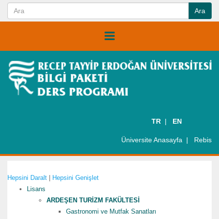
TR
EN
Üniversite Anasayfa
Rebis
Hepsini Daralt
|
Hepsini Genişlet
Lisans
ARDEŞEN TURİZM FAKÜLTESİ
Gastronomi ve Mutfak Sanatları