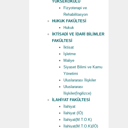
YÜKSEKOKULU
Fizyoterapi ve
Rehabilitasyon
HUKUK FAKÜLTESİ
Hukuk
İKTİSADİ VE İDARİ BİLİMLER
FAKÜLTESİ
İktisat
İşletme
Maliye
Siyaset Bilimi ve Kamu
Yönetimi
Uluslararası İlişkiler
Uluslararası
İlişkiler(İngilizce)
İLAHİYAT FAKÜLTESİ
İlahiyat
İlahiyat (İÖ)
İlahiyat(M.T.O.K)
İlahiyat(M.T.O.K)(İÖ)