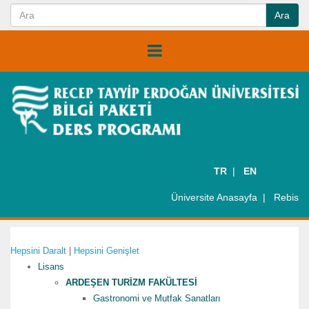
TR
EN
Üniversite Anasayfa
Rebis
Hepsini Daralt
|
Hepsini Genişlet
Lisans
ARDEŞEN TURİZM FAKÜLTESİ
Gastronomi ve Mutfak Sanatları