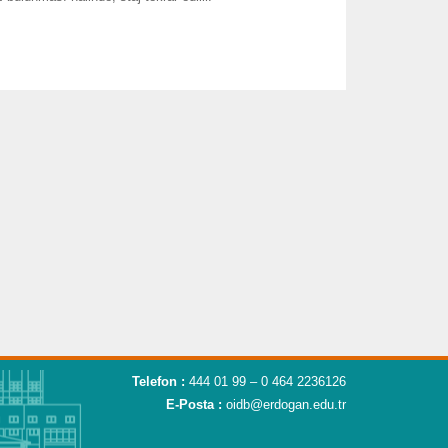
Telefon :
444 01 99 – 0 464 2236126
E-Posta :
oidb@erdogan.edu.tr