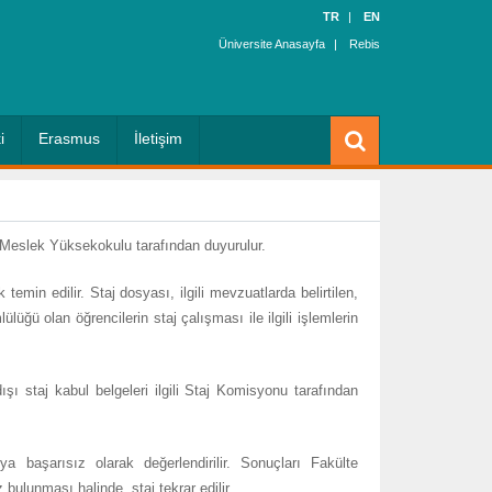
TR
EN
Üniversite Anasayfa
Rebis
i
Erasmus
İletişim
kul/Meslek Yüksekokulu tarafından duyurulur.
temin edilir. Staj dosyası, ilgili mevzuatlarda belirtilen,
lüğü olan öğrencilerin staj çalışması ile ilgili işlemlerin
şı staj kabul belgeleri ilgili Staj Komisyonu tarafından
a başarısız olarak değerlendirilir. Sonuçları Fakülte
ulunması halinde, staj tekrar edilir.