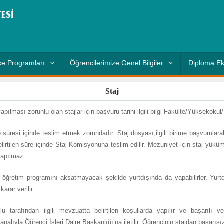
e Programları
Öğrencilerimize Genel Bilgiler
Diploma Ek
Staj
 yapılması zorunlu olan stajlar için başvuru tarihi ilgili bilgi Fakülte/Yükseko
süresi içinde teslim etmek zorundadır. Staj dosyası,ilgili birime başvurularak 
irtilen süre içinde Staj Komisyonuna teslim edilir. Mezuniyet için staj yükümlü
yapılmaz.
 öğretim programını aksatmayacak şekilde yurtdışında da yapabilirler. Yurtdı
arar verilir.
tarafından ilgili mevzuatta belirtilen koşullarda yapılır ve başarılı vey
yla Öğrenci İşleri Daire Başkanlığı’na iletilir. Öğrencinin stajdan başarısız b