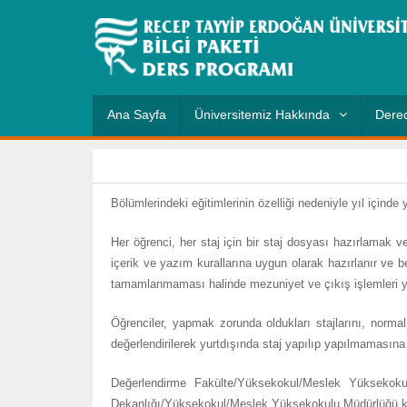
Ana Sayfa
Üniversitemiz Hakkında
Derec
Bölümlerindeki eğitimlerinin özelliği nedeniyle yıl içinde
Her öğrenci, her staj için bir staj dosyası hazırlamak ve 
içerik ve yazım kurallarına uygun olarak hazırlanır ve bel
tamamlanmaması halinde mezuniyet ve çıkış işlemleri 
Öğrenciler, yapmak zorunda oldukları stajlarını, normal
değerlendirilerek yurtdışında staj yapılıp yapılmamasına k
Değerlendirme Fakülte/Yüksekokul/Meslek Yüksekokulu 
Dekanlığı/Yüksekokul/Meslek Yüksekokulu Müdürlüğü kanalı